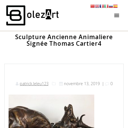
Skip
to
content
Sculpture Ancienne Animaliere
Signée Thomas Cartier4
patrick.leleu123
novembre 13, 2019
|
0