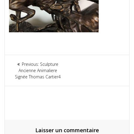
Navigation
Previous:
Previous
Sculpture
de
Ancienne Animaliere
post:
Signée Thomas Cartier4
l’article
Laisser un commentaire