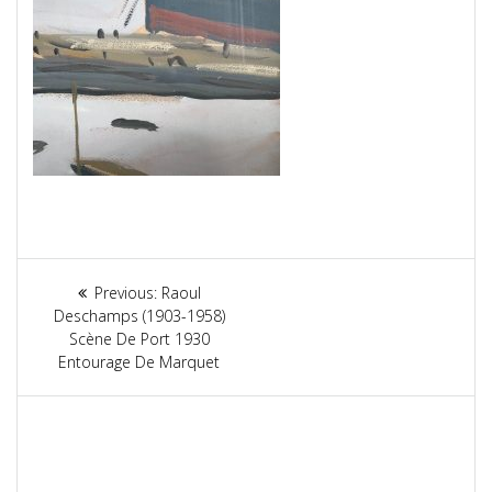
Navigation
Previous:
Previous
Raoul
de
Deschamps (1903-1958)
post:
Scène De Port 1930
l’article
Entourage De Marquet